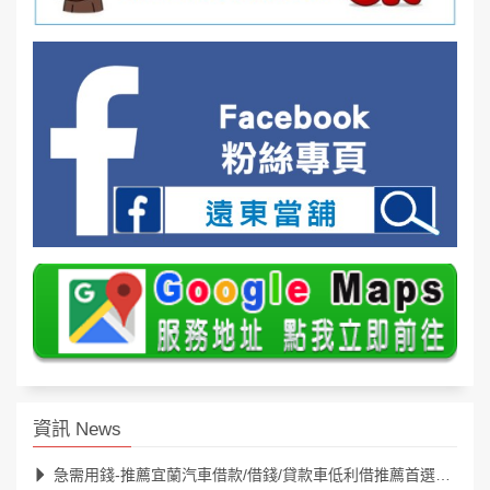
資訊 News
急需用錢-推薦宜蘭汽車借款/借錢/貸款車低利借推薦首選遠東