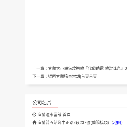
上一篇：
宜蘭大小額借款週轉『代償助還 轉當降息』03-9
下一篇：返回
宜蘭遠東當舖|首頁
首頁
公司名片
宜蘭遠東當舖|首頁
宜蘭縣五結鄉中正路3段237號(蘭陽橋頭)
（
地圖
）