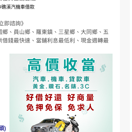
 #礁溪汽機車借款
立即諮詢》
圍鄉、員山鄉、羅東鎮、三星鄉、大同鄉、五
供借錢最快速、當舖利息最低利、現金週轉最
頭)