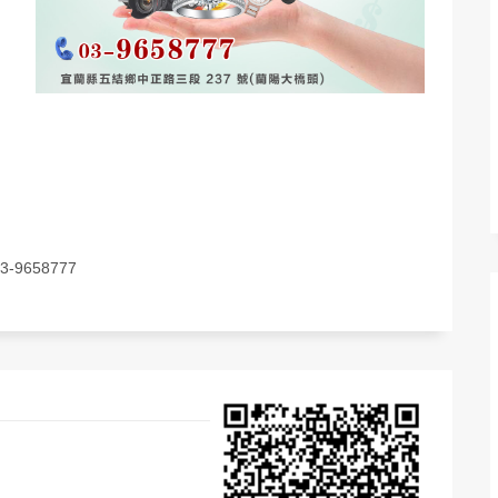
658777