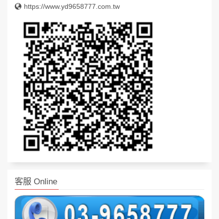
https://www.yd9658777.com.tw
客服 Online