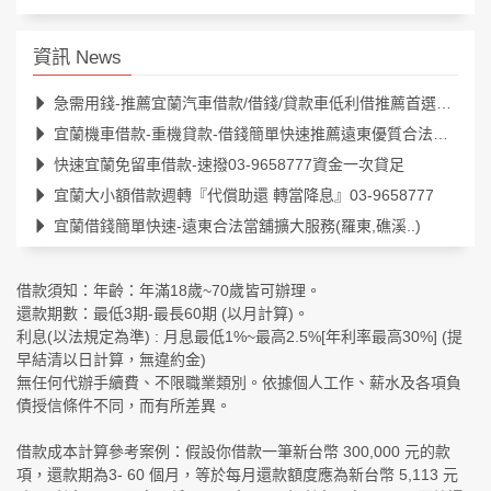
資訊 News
急需用錢-推薦宜蘭汽車借款/借錢/貸款車低利借推薦首選遠東
宜蘭機車借款-重機貸款-借錢簡單快速推薦遠東優質合法當鋪
快速宜蘭免留車借款-速撥03-9658777資金一次貸足
宜蘭大小額借款週轉『代償助還 轉當降息』03-9658777
宜蘭借錢簡單快速-遠東合法當舖擴大服務(羅東,礁溪..)
借款須知：年齡：年滿18歲~70歲皆可辦理。
還款期數：最低3期-最長60期 (以月計算)。
利息(以法規定為準) : 月息最低1%~最高2.5%[年利率最高30%] (提
早結清以日計算，無違約金)
無任何代辦手續費、不限職業類別。依據個人工作、薪水及各項負
債授信條件不同，而有所差異。
借款成本計算參考案例：假設你借款一筆新台幣 300,000 元的款
項，還款期為3- 60 個月，等於每月還款額度應為新台幣 5,113 元